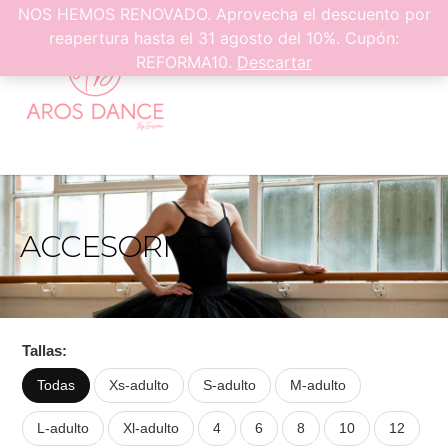
0
NOS HEMOS RENOVADO. Aprovecha el descuento por
reapertura hasta el 31 agosto del 10%. Cupón:
REFORMA10.
Descartar
ACCESORIOS
Tallas:
Todas
Xs-adulto
S-adulto
M-adulto
L-adulto
Xl-adulto
4
6
8
10
12