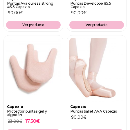
Puntas Ava dureza strong
Puntas Développé #5.5
#3.5 Capezio
Capezio
90,00
€
90,00
€
Ver producto
Ver producto
Capezio
Capezio
Protector puntas gel y
Puntas ballet AVA Capezio
algodón
90,00
€
17,50
€
23,00
€