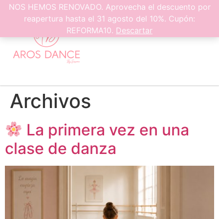
0
NOS HEMOS RENOVADO. Aprovecha el descuento por
reapertura hasta el 31 agosto del 10%. Cupón:
REFORMA10.
Descartar
Archivos
La primera vez en una
clase de danza