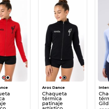
ance
Aros Dance
Inte
ueta
Chaqueta
Cha
ca
térmica
tér
aje
patinaje
Gild
ico
artístico