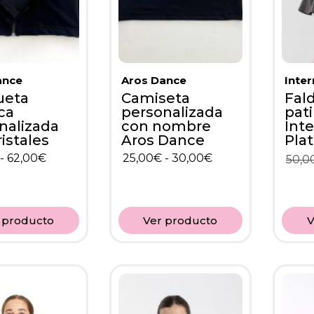
ance
Aros Dance
Inte
ueta
Camiseta
Fal
ca
personalizada
pat
nalizada
con nombre
Int
istales
Aros Dance
Pla
-
62,00
€
25,00
€
-
30,00
€
50,0
 producto
Ver producto
V