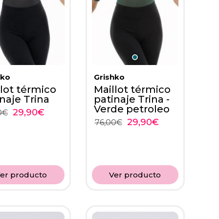
hko
Grishko
lot térmico
Maillot térmico
naje Trina
patinaje Trina -
Verde petroleo
29,90
€
0
€
29,90
€
76,00
€
er producto
Ver producto