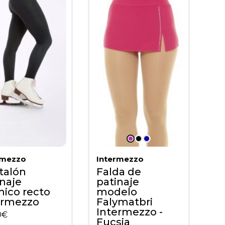
rmezzo
Intermezzo
talón
Falda de
inaje
patinaje
mico recto
modelo
ermezzo
Falymatbri
Intermezzo -
0
€
Fucsia