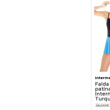
Interm
Falda
patin
Inter
Turq
36,00
€