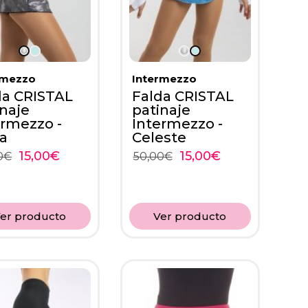
rmezzo
Intermezzo
da CRISTAL
Falda CRISTAL
inaje
patinaje
ermezzo -
Intermezzo -
ta
Celeste
15,00
€
15,00
€
0
€
50,00
€
er producto
Ver producto