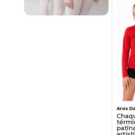
Aros D
Chaq
térmi
patin
artíst