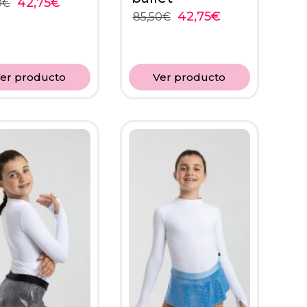
42,75
€
0
€
42,75
€
85,50
€
er producto
Ver producto