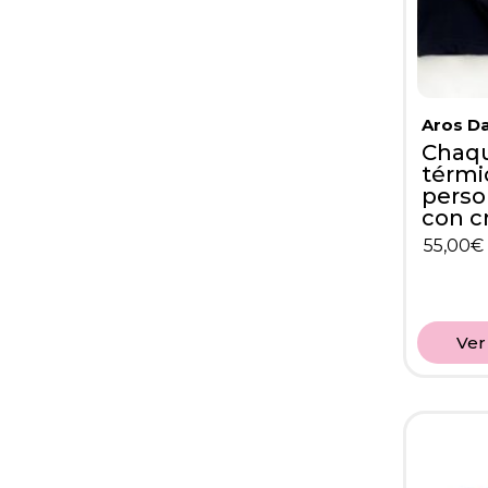
Aros D
Chaq
térmi
perso
con cr
55,00
€
Ver