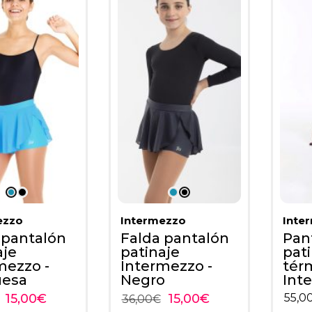
ezzo
Intermezzo
Inte
 pantalón
Falda pantalón
Pan
aje
patinaje
pat
mezzo -
Intermezzo -
tér
uesa
Negro
Int
15,00
€
15,00
€
55,0
36,00
€