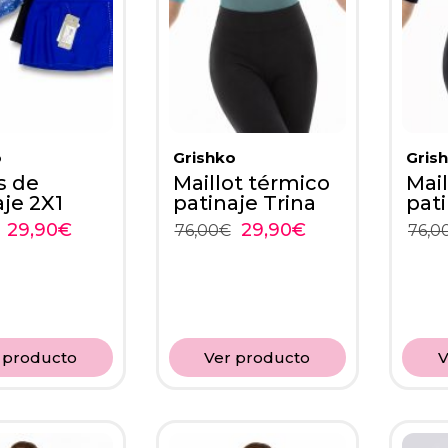
o
Grishko
Gris
s de
Maillot térmico
Mail
aje 2X1
patinaje Trina
pati
29,90
€
29,90
€
76,00
€
76,0
 producto
Ver producto
V