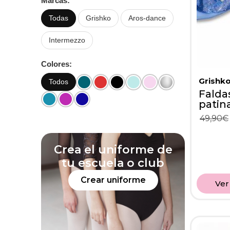
Marcas:
Todas
Grishko
Aros-dance
Intermezzo
Colores:
Grishk
Todos
Falda
patin
49,90
€
Crea el uniforme de
tu escuela o club
Crear uniforme
Ver