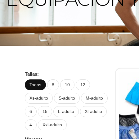
Tallas:
Todas
8
10
12
Xs-adulto
S-adulto
M-adulto
6
15
L-adulto
Xl-adulto
4
Xxl-adulto