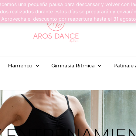
emos una pequeña pausa para descansar y volver con las
dos realizados durante estos días se prepararán y enviará
. Aprovecha el descuento por reapertura hasta el 31 agos
Flamenco
Gimnasia Rítmica
Patinaje 
Y ENTRENAMIE