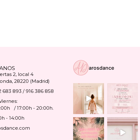
arosdance
ANOS
rtas 2, local 4
onda, 28220 (Madrid)
2 683 893 / 916 386 858
Viernes:
4:00h / 17:00h - 20:00h.
0h - 14:00h
osdance.com