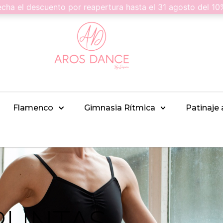
 el descuento por reapertura hasta el 31 agosto del 1
Flamenco
Gimnasia Rítmica
Patinaje 
PUNTAS