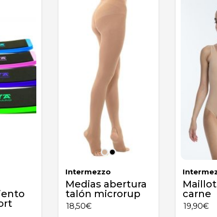
Intermezzo
Interme
Medias abertura
Maillot
iento
talón microrup
carne
ort
18,50
€
19,90
€