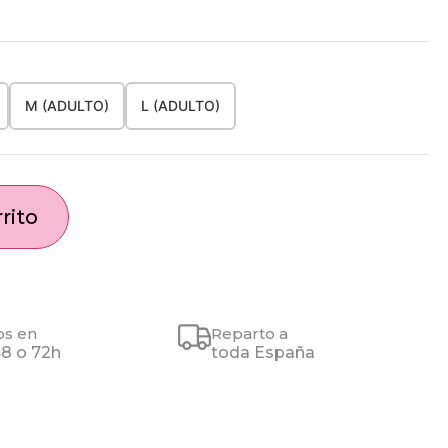
M (ADULTO)
L (ADULTO)
rito
os en
Reparto a
48 o 72h
toda España