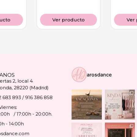
ucto
Ver producto
Ver
arosdance
ANOS
rtas 2, local 4
onda, 28220 (Madrid)
2 683 893 / 916 386 858
Viernes:
4:00h / 17:00h - 20:00h.
0h - 14:00h
osdance.com