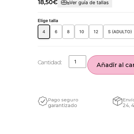
18,50
€
Ver guía de tallas
Elige talla
4
6
8
10
12
S (ADULTO)
Añadir al car
Pago seguro
Enví
garantizado
24, 