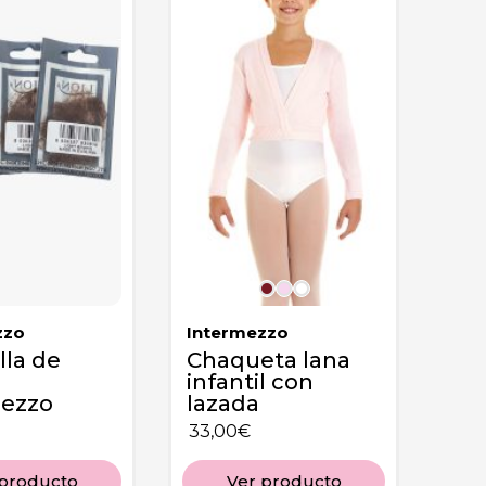
zzo
Intermezzo
lla de
Chaqueta lana
infantil con
mezzo
lazada
33,00
€
 producto
Ver producto