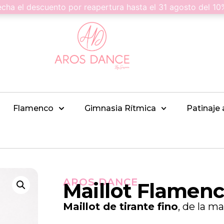
 el descuento por reapertura hasta el 31 agosto del 1
Flamenco
Gimnasia Rítmica
Patinaje 
AROS DANCE
Maillot Flamen
Maillot de tirante fino
, de la m