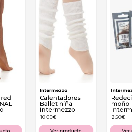
Intermezzo
Interme
 red
Calentadores
Redeci
ONAL
Ballet niña
moño
o
Intermezzo
Inter
10,00
€
2,50
€
ucto
Ver producto
Ver