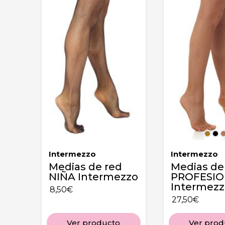
Intermezzo
Intermezzo
Medias de red
Medias de
NIÑA Intermezzo
PROFESI
Intermezz
8,50
€
27,50
€
Ver producto
Ver prod