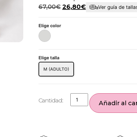
67,00
€
26,80
€
Ver guía de talla
Elige color
Elige talla
M (ADULTO)
Añadir al car