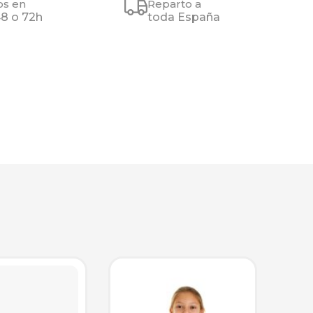
os en
Reparto a
48 o 72h
toda España