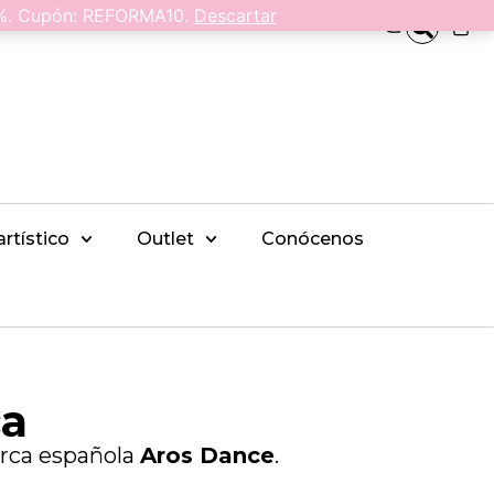
0%. Cupón: REFORMA10.
Descartar
0
artístico
Outlet
Conócenos
ca
arca española
Aros Dance
.