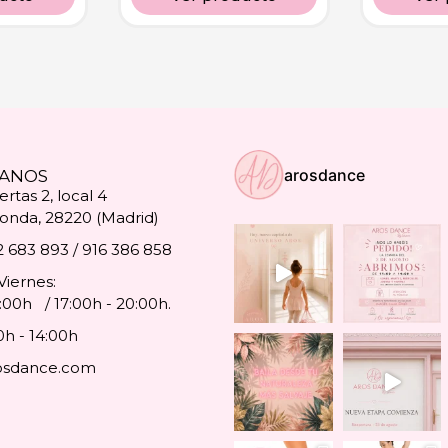
arosdance
ANOS
rtas 2, local 4
onda, 28220 (Madrid)
2 683 893 / 916 386 858
Viernes:
4:00h / 17:00h - 20:00h.
0h - 14:00h
osdance.com