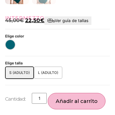
INTERMEZZO
45,00
€
22,50
€
Ver guía de tallas
Elige color
Elige talla
S (ADULTO)
L (ADULTO)
Añadir al carrito