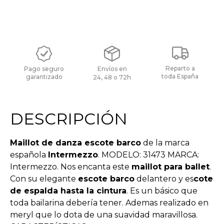
Reparto a
Pago seguro
Envíos en
toda España
garantizado
24, 48 o 72h
DESCRIPCIÓN
Maillot de danza escote barco
de la marca
española
Intermezzo
. MODELO: 31473 MARCA:
Intermezzo. Nos encanta este
maillot para ballet
.
Con su elegante
escote barco
delantero y es
cote
de espalda hasta la cintura
. Es un básico que
toda bailarina debería tener. Ademas realizado en
meryl que lo dota de una suavidad maravillosa.