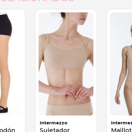
Intermezzo
Interme
godón
Sujetador
Maillot