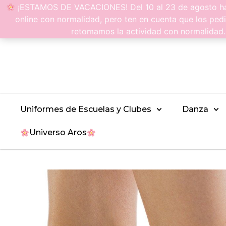
¡ESTAMOS DE VACACIONES! Del 10 al 23 de agosto hac
online con normalidad, pero ten en cuenta que los pedi
retomamos la actividad con normalidad
Uniformes de Escuelas y Clubes
Danza
Universo Aros