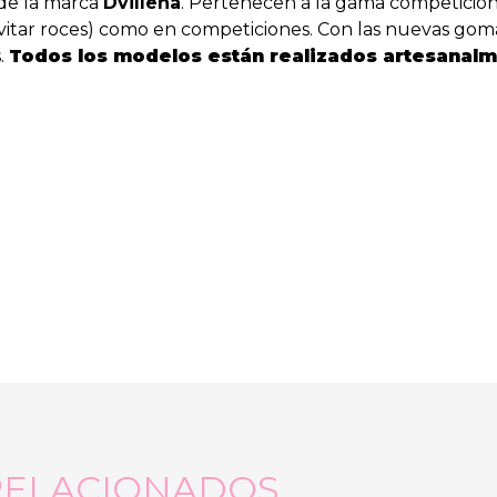
de la marca
Dvillena
. Pertenecen a la gama competición 
evitar roces) como en competiciones. Con las nuevas gom
s.
Todos los modelos están realizados artesanalm
RELACIONADOS