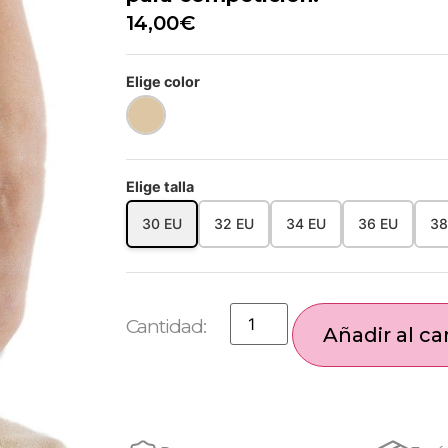
14,00
€
Elige color
Elige talla
30 EU
32 EU
34 EU
36 EU
38
Añadir al car