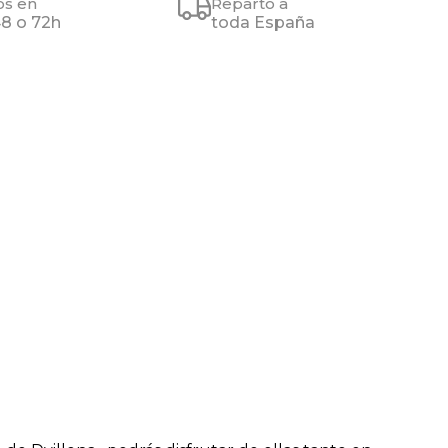
os en
Reparto a
48 o 72h
toda España