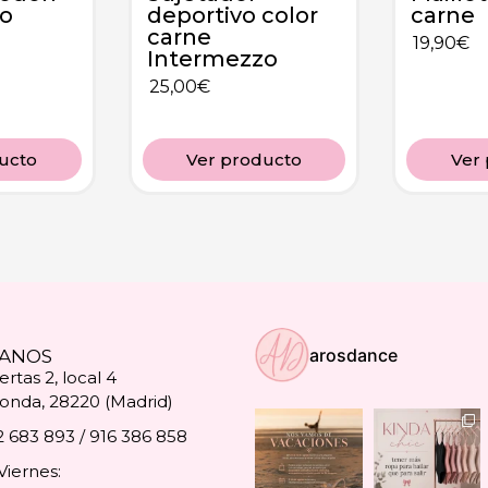
o
deportivo color
carne
carne
19,90
€
Intermezzo
25,00
€
ucto
Ver producto
Ver
arosdance
ANOS
rtas 2, local 4
onda, 28220 (Madrid)
2 683 893 / 916 386 858
Viernes: