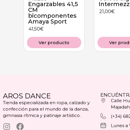
Engarzables 41,5
Intermezz
CM
21,00
€
bicomponentes
Amaya Sport
41,50
€
Ver producto
Ver prod
AROS DANCE
ENCUÉNTR
Calle Hue
Tienda especializada en ropa, calzado y
Majadah
confección para el mundo de la danza,
gimnasia rítmica y patinaje artístico.
(+34) 68
Lunes a 