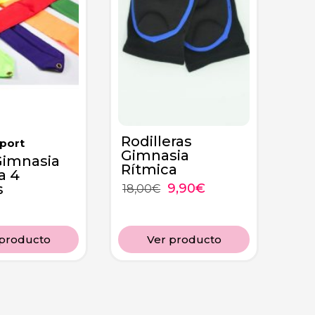
Rodilleras
port
Gimnasia
Gimnasia
Rítmica
a 4
s
9,90
€
18,00
€
 producto
Ver producto