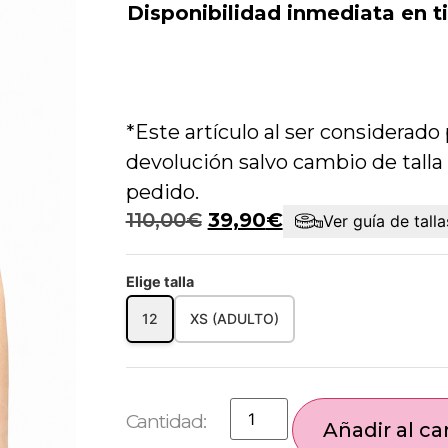
Disponibilidad inmediata en ti
*Este artículo al ser considerad
devolución salvo cambio de talla 
pedido.
110,00
€
39,90
€
Ver guía de talla
Elige talla
12
XS (ADULTO)
Añadir al car