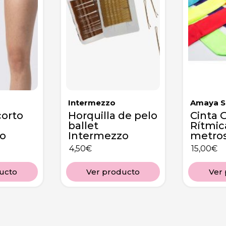
Intermezzo
Amaya S
corto
Horquilla de pelo
Cinta 
ballet
Rítmic
o
Intermezzo
metro
4,50
€
15,00
€
ucto
Ver producto
Ver