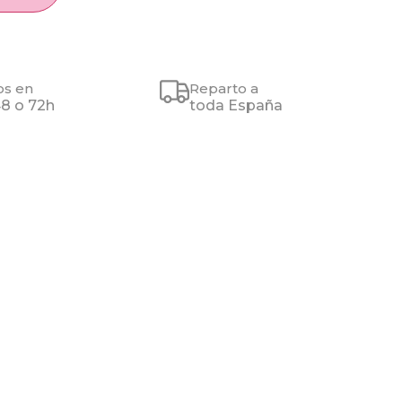
os en
Reparto a
48 o 72h
toda España