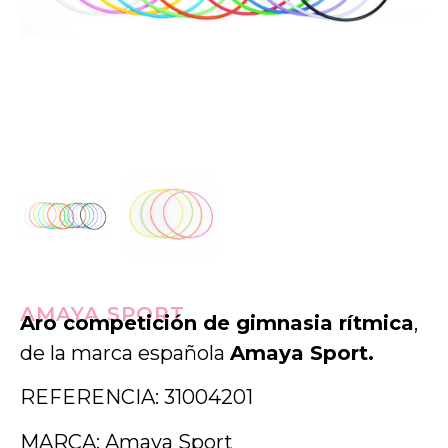
AMAYA SPORT
Aro competición de gimnasia rítmica
,
de la marca española
Amaya Sport.
REFERENCIA: 31004201
MARCA: Amaya Sport