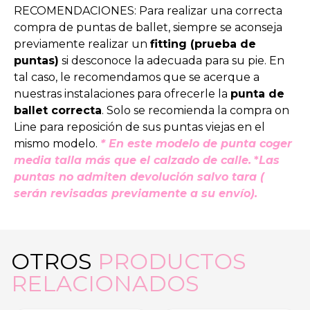
RECOMENDACIONES: Para realizar una correcta
compra de puntas de ballet, siempre se aconseja
previamente realizar un
fitting (prueba de
puntas)
si desconoce la adecuada para su pie. En
tal caso, le recomendamos que se acerque a
nuestras instalaciones para ofrecerle la
punta de
ballet correcta
. Solo se recomienda la compra on
Line para reposición de sus puntas viejas en el
mismo modelo.
* En este modelo de punta coger
media talla más que el calzado de calle.
*
Las
puntas no admiten devolución salvo tara (
serán revisadas previamente a su envío).
OTROS
PRODUCTOS
RELACIONADOS