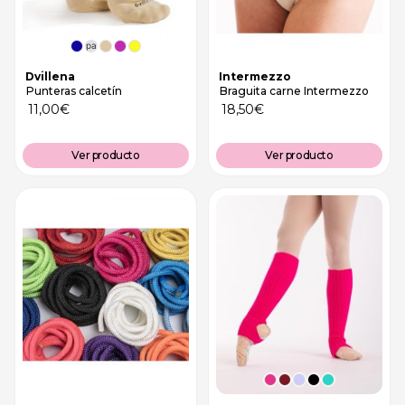
Es
pa
ña
Dvillena
Intermezzo
Punteras calcetín
Braguita carne Intermezzo
11,00
€
18,50
€
Ver producto
Ver producto