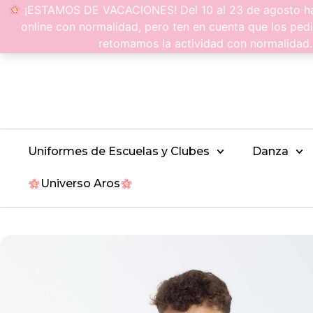
¡ESTAMOS DE VACACIONES! Del 10 al 23 de agosto hac
online con normalidad, pero ten en cuenta que los pedi
retomamos la actividad con normalidad
Uniformes de Escuelas y Clubes
Danza
Universo Aros