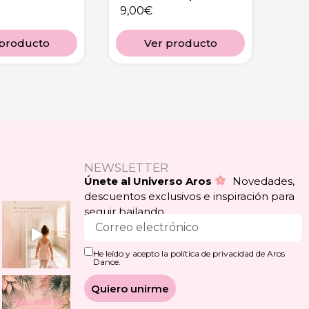
9,00
€
 producto
Ver producto
NEWSLETTER
Únete al Universo Aros
Novedades,
descuentos exclusivos e inspiración para
seguir bailando.
He leído y acepto la política de privacidad de Aros
Dance.
Quiero unirme