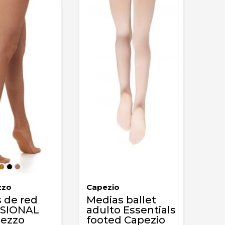
zzo
Capezio
 de red
Medias ballet
SIONAL
adulto Essentials
mezzo
footed Capezio