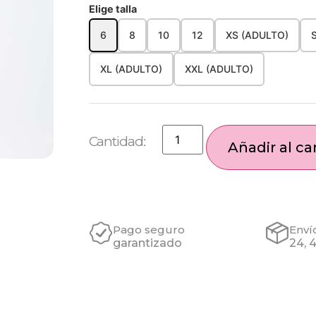
Elige talla
6
8
10
12
XS (ADULTO)
XL (ADULTO)
XXL (ADULTO)
Añadir al car
Pago seguro
Enví
garantizado
24, 