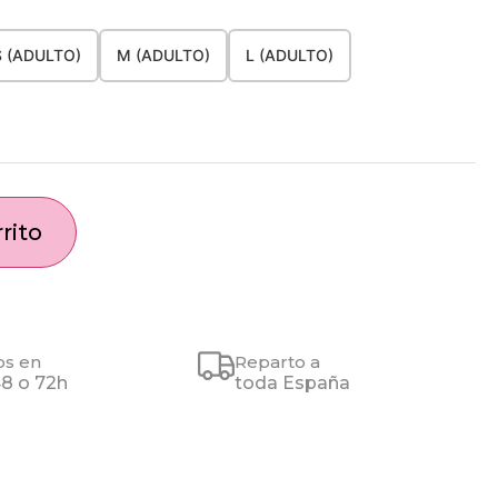
S (ADULTO)
M (ADULTO)
L (ADULTO)
rito
os en
Reparto a
48 o 72h
toda España