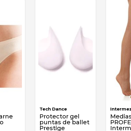
Tech Dance
Interme
carne
Protector gel
Medias
o
puntas de ballet
PROFE
Prestige
Inter