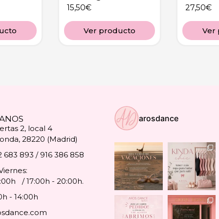
15,50
€
27,50
€
ucto
Ver producto
Ver
arosdance
ANOS
rtas 2, local 4
onda, 28220 (Madrid)
2 683 893 / 916 386 858
Viernes:
4:00h / 17:00h - 20:00h.
0h - 14:00h
osdance.com